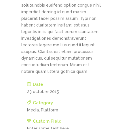
soluta nobis eleifend option congue nihil
imperdiet doming id quod mazim
placerat facer possim assum. Typi non
habent claritatem insitam; est usus
legentis in iis qui facit eorum claritatem.
Investigationes demonstraverunt
lectores legere me lius quod ii legunt
saepius. Claritas est etiam processus
dynamicus, qui sequitur mutationem
consuetudium lectorum. Mirum est
notare quam littera gothica quam
Date
23 octobre 2015
Category
Media, Platform
Custom Field
Enter some text here