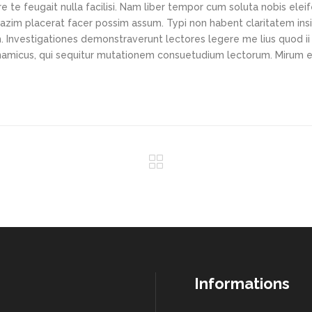
e te feugait nulla facilisi. Nam liber tempor cum soluta nobis elei
azim placerat facer possim assum. Typi non habent claritatem ins
em. Investigationes demonstraverunt lectores legere me lius quod ii
ynamicus, qui sequitur mutationem consuetudium lectorum. Mirum e
Informations