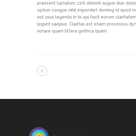
praesent luptatum zzril delenit augue duis dolor
option congue nihil imperdiet doming id quod m
est usus legentis in iis qui facit eorum claritat
legunt saepius. Claritas est etiam processus d
notare quam littera gothica quam