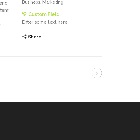
Business, Marketing
fend
itam;
Custom Field
Enter some text here
st
Share