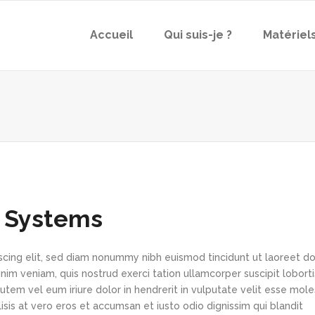
Accueil
Qui suis-je ?
Matériel
 Systems
scing elit, sed diam nonummy nibh euismod tincidunt ut laoreet d
im veniam, quis nostrud exerci tation ullamcorper suscipit loborti
tem vel eum iriure dolor in hendrerit in vulputate velit esse mole
lisis at vero eros et accumsan et iusto odio dignissim qui blandit