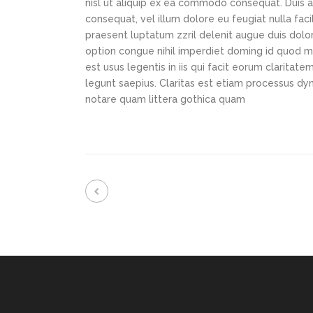
nisl ut aliquip ex ea commodo consequat. Duis au
consequat, vel illum dolore eu feugiat nulla faci
praesent luptatum zzril delenit augue duis dolor
option congue nihil imperdiet doming id quod m
est usus legentis in iis qui facit eorum claritat
legunt saepius. Claritas est etiam processus d
notare quam littera gothica quam