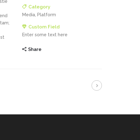
stie
Category
Media, Platform
fend
itam;
Custom Field
Enter some text here
st
Share