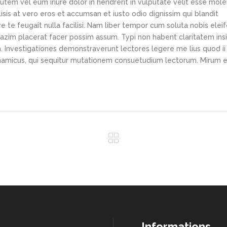
tem vel eum iriure dolor in hendrerit in vulputate velit esse mole
lisis at vero eros et accumsan et iusto odio dignissim qui blandit
e te feugait nulla facilisi. Nam liber tempor cum soluta nobis elei
azim placerat facer possim assum. Typi non habent claritatem ins
em. Investigationes demonstraverunt lectores legere me lius quod ii
ynamicus, qui sequitur mutationem consuetudium lectorum. Mirum e
Informations